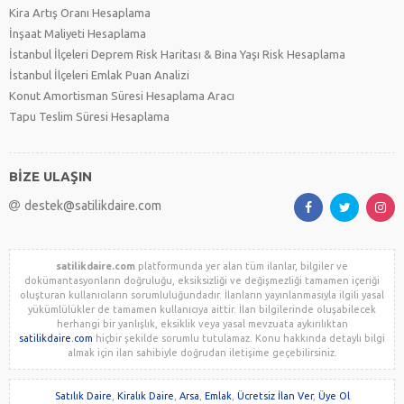
Kira Artış Oranı Hesaplama
İnşaat Maliyeti Hesaplama
İstanbul İlçeleri Deprem Risk Haritası & Bina Yaşı Risk Hesaplama
İstanbul İlçeleri Emlak Puan Analizi
Konut Amortisman Süresi Hesaplama Aracı
Tapu Teslim Süresi Hesaplama
BİZE ULAŞIN
destek@satilikdaire.com
satilikdaire.com
platformunda yer alan tüm ilanlar, bilgiler ve
dokümantasyonların doğruluğu, eksiksizliği ve değişmezliği tamamen içeriği
oluşturan kullanıcıların sorumluluğundadır. İlanların yayınlanmasıyla ilgili yasal
yükümlülükler de tamamen kullanıcıya aittir. İlan bilgilerinde oluşabilecek
herhangi bir yanlışlık, eksiklik veya yasal mevzuata aykırılıktan
satilikdaire.com
hiçbir şekilde sorumlu tutulamaz. Konu hakkında detaylı bilgi
almak için ilan sahibiyle doğrudan iletişime geçebilirsiniz.
Satılık Daire
,
Kiralık Daire
,
Arsa
,
Emlak
,
Ücretsiz İlan Ver
,
Üye Ol