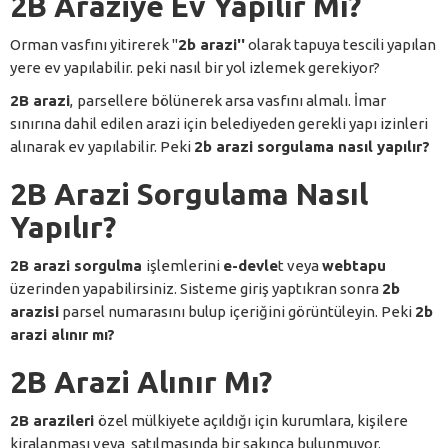
2B Araziye Ev Yapılır Mı?
Orman vasfını yitirerek ''
2b arazi''
olarak tapuya tescili yapılan
yere ev yapılabilir. peki nasıl bir yol izlemek gerekiyor?
2B arazi
,
parsellere bölünerek arsa vasfını almalı. İmar
sınırına dahil edilen arazi için belediyeden gerekli yapı izinleri
alınarak ev yapılabilir. Peki
2b arazi sorgulama nasıl yapılır?
2B Arazi Sorgulama Nasıl
Yapılır?
2B arazi sorgulma
işlemlerini
e-devle
t veya
webtapu
üzerinden yapabilirsiniz. Sisteme giriş yaptıkran sonra
2b
arazisi
parsel numarasını bulup içeriğini görüntüleyin. Peki
2b
arazi alınır mı?
2B Arazi Alınır Mı?
2B arazileri
özel mülkiyete açıldığı için kurumlara, kişilere
kiralanması veya satılmasında bir sakınca bulunmuyor.