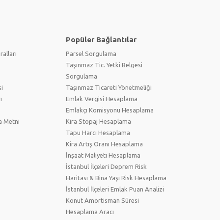
Popüler Bağlantılar
ralları
Parsel Sorgulama
Taşınmaz Tic. Yetki Belgesi
Sorgulama
i
Taşınmaz Ticareti Yönetmeliği
ı
Emlak Vergisi Hesaplama
Emlakçı Komisyonu Hesaplama
a Metni
Kira Stopaj Hesaplama
Tapu Harcı Hesaplama
Kira Artış Oranı Hesaplama
İnşaat Maliyeti Hesaplama
İstanbul İlçeleri Deprem Risk
Haritası & Bina Yaşı Risk Hesaplama
İstanbul İlçeleri Emlak Puan Analizi
Konut Amortisman Süresi
Hesaplama Aracı