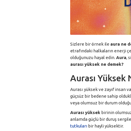
Sizlere bir örnek ile
aura ne 
etrafındaki halkaların enerji 
olduğunuzu hayal edin.
Aura
, 
aurası yüksek ne demek?
Aurası Yüksek
Aurası
yüksek ve zayıf insan va
güçsüz bir bedene sahip oldukl
veya olumsuz bir durum olduğ
Aurası yüksek
birinin olumsu
anlamda güçlü bir duruş sergile
tutkuları
bir hayli yüksektir.