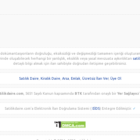
 dokümantasyonların doğruluğu, eksiksizliği ve değişmezliği tamamen içeriği oluşturan ku
erinde oluşabilecek herhangi bir yanlışlık, eksiklik veya yasal mevzuata aykırılıktan
sati
detaylı bilgi almak için ilan sahibiyle doğrudan iletişime geçebilirsiniz.
Satılık Daire
,
Kiralık Daire
,
Arsa
,
Emlak
,
Ücretsiz İlan Ver
,
Üye Ol
tilikdaire.com
, 5651 Sayılı Kanun kapsamında
BTK
tarafından onaylı bir
Yer Sağlayıcı
'
Satilikdaire.com'a Elektronik İlan Doğrulama Sistemi (
EİDS
) Entegre Edilmiştir.
✓