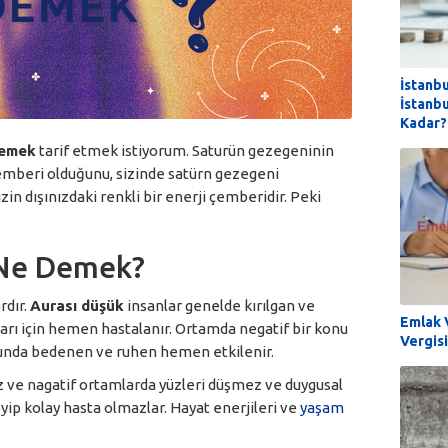
İstanb
İstanb
Kadar?
demek
tarif etmek istiyorum. Saturün gezegeninin
çemberi olduğunu, sizinde satürn gezegeni
sizin dışınızdaki renkli bir enerji çemberidir. Peki
 Ne Demek?
rdır.
Aurası düşük
insanlar genelde kırılgan ve
Emlak 
arı için hemen hastalanır. Ortamda negatif bir konu
Vergis
unda bedenen ve ruhen hemen etkilenir.
z ve nagatif ortamlarda yüzleri düşmez ve duygusal
yip kolay hasta olmazlar. Hayat enerjileri ve
yaşam