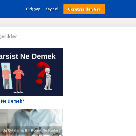
Ücretsiz İlan Ver
Giriş yap
Kayıt ol
İçerikler
t Ne Demek?