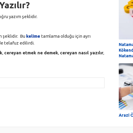
Yazılır?
oğru yazım şeklidir.
m şeklidir. Bu
kelime
tamlama olduğu için ayrı
e telafuz edilirdi.
Natam
Kökend
k
,
cereyan etmek ne demek
,
cereyan nasıl yazılır
,
Natama
Arazi Ö