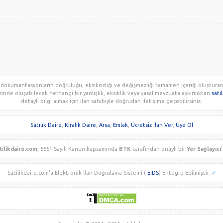
 dokümantasyonların doğruluğu, eksiksizliği ve değişmezliği tamamen içeriği oluşturan ku
erinde oluşabilecek herhangi bir yanlışlık, eksiklik veya yasal mevzuata aykırılıktan
sati
detaylı bilgi almak için ilan sahibiyle doğrudan iletişime geçebilirsiniz.
Satılık Daire
,
Kiralık Daire
,
Arsa
,
Emlak
,
Ücretsiz İlan Ver
,
Üye Ol
tilikdaire.com
, 5651 Sayılı Kanun kapsamında
BTK
tarafından onaylı bir
Yer Sağlayıcı
'
Satilikdaire.com'a Elektronik İlan Doğrulama Sistemi (
EİDS
) Entegre Edilmiştir.
✓