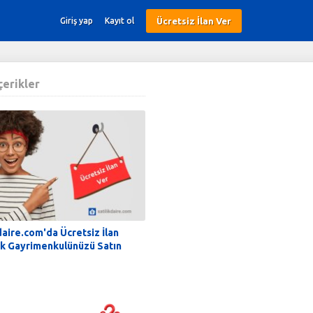
Ücretsiz İlan Ver
Giriş yap
Kayıt ol
İçerikler
daire.com'da Ücretsiz İlan
k Gayrimenkulünüzü Satın