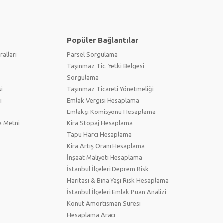
Popüler Bağlantılar
ralları
Parsel Sorgulama
Taşınmaz Tic. Yetki Belgesi
Sorgulama
i
Taşınmaz Ticareti Yönetmeliği
ı
Emlak Vergisi Hesaplama
Emlakçı Komisyonu Hesaplama
a Metni
Kira Stopaj Hesaplama
Tapu Harcı Hesaplama
Kira Artış Oranı Hesaplama
İnşaat Maliyeti Hesaplama
İstanbul İlçeleri Deprem Risk
Haritası & Bina Yaşı Risk Hesaplama
İstanbul İlçeleri Emlak Puan Analizi
Konut Amortisman Süresi
Hesaplama Aracı