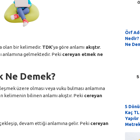
Örf Ad
Nedir? 
Ne De
a olan bir kelimedir.
TDK
'ya göre anlamı
akıştır
.
ı anlamına gelmektedir. Peki
cereyan etmek ne
k Ne Demek?
ekleşmek üzere olması veya vuku bulması anlamına
en kelimenin bilinen anlamı akıştır. Peki
cereyan
5 Dönü
Kaç TL
Yapılır
erçekleşip, devam ettiği anlamına gelir. Peki
cereyan
Metrek