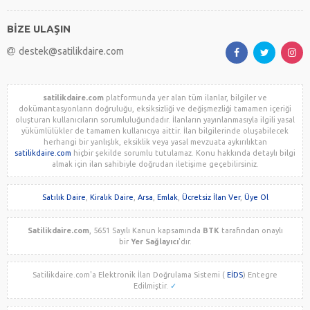
BİZE ULAŞIN
destek@satilikdaire.com
satilikdaire.com
platformunda yer alan tüm ilanlar, bilgiler ve
dokümantasyonların doğruluğu, eksiksizliği ve değişmezliği tamamen içeriği
oluşturan kullanıcıların sorumluluğundadır. İlanların yayınlanmasıyla ilgili yasal
yükümlülükler de tamamen kullanıcıya aittir. İlan bilgilerinde oluşabilecek
herhangi bir yanlışlık, eksiklik veya yasal mevzuata aykırılıktan
satilikdaire.com
hiçbir şekilde sorumlu tutulamaz. Konu hakkında detaylı bilgi
almak için ilan sahibiyle doğrudan iletişime geçebilirsiniz.
Satılık Daire
,
Kiralık Daire
,
Arsa
,
Emlak
,
Ücretsiz İlan Ver
,
Üye Ol
Satilikdaire.com
, 5651 Sayılı Kanun kapsamında
BTK
tarafından onaylı
bir
Yer Sağlayıcı
'dır.
Satilikdaire.com'a Elektronik İlan Doğrulama Sistemi (
EİDS
) Entegre
Edilmiştir.
✓