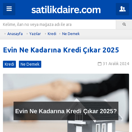
Anasayfa
Yazılar
Kredi
Ne Demek
Evin Ne Kadarına Kredi Çıkar 2025
31 Aralık 2024
Kredi
Ne Demek