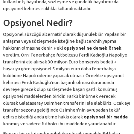
kullanılır. İş hayatında, sözleşme ve gündelik hayatımızda
opsiyonel kelimesi sıklıkla kullanılmaktadır.
Opsiyonel Nedir?
Opsiyonel sözcüğü alternatif olarak düşünülebilir. Yapılan bir
anlaşma veya sözleşmede isteğine bağlı terchih yapma
hakkının olmasına denir. Peki
opsiyonel ne demek örnek
verelim. Örn: Fenerbahçe futbolcusu Ferdi Kadıoğlu Napoliye
transferini ele alırsak 30 milyon Euro bonservis bedeli +
başarıya göre opsiyonel 5 milyon euro daha fenerbahça
kulübüne Napoli ödeme yapacak olması. Örnekte opsiyonel
kelimesi Ferdi Kadıoğlu'nun başarılı olması durumunda
devreye girecek olup sözleşmede başarı şartlı konulmuş
opsiyonel maddelerden biridir. Farklı bir örnek verecek
olursak Galatasaray Osimhen transferini ele alabiliriz. Ocak ayı
transfer sezonu geldiğinde Osimhen'nin avrupadan teklif
gelirse istediği anda gitme hakkı olarak
opsiyonel bir madde
konmuş ve sadece futbolcu bu maddeden yararlanabilir.
Benzer bir çok örnek verilebileceği gibi genelde Futbolcu