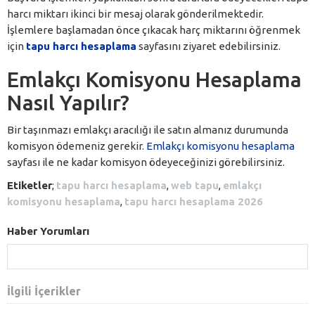
harcı miktarı ikinci bir mesaj olarak gönderilmektedir.
İşlemlere başlamadan önce çıkacak harç miktarını öğrenmek
için
tapu harcı hesaplama
sayfasını ziyaret edebilirsiniz.
Emlakçı Komisyonu Hesaplama
Nasıl Yapılır?
Bir taşınmazı emlakçı aracılığı ile satın almanız durumunda
komisyon ödemeniz gerekir.
Emlakçı komisyonu hesaplama
sayfası ile ne kadar komisyon ödeyeceğinizi görebilirsiniz.
Etiketler
;
tapu harcı hesaplama
,
web tapu
,
emlakçı
komisyonu hesaplama
,
tapu harcı hesaplama 2026
Haber Yorumları
İlgili İçerikler