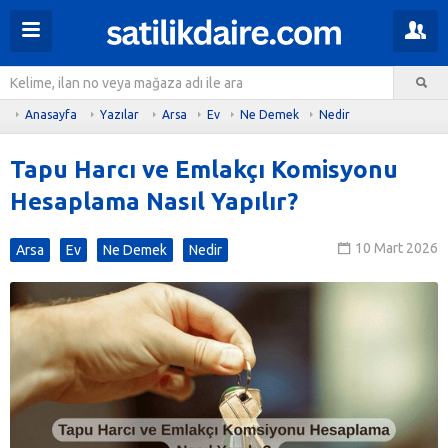
Anasayfa
Yazılar
Arsa
Ev
Ne Demek
Nedir
Tapu Harcı ve Emlakçı Komisyonu
Hesaplama Nasıl Yapılır?
10 Mart 2026
Arsa
Ev
Ne Demek
Nedir