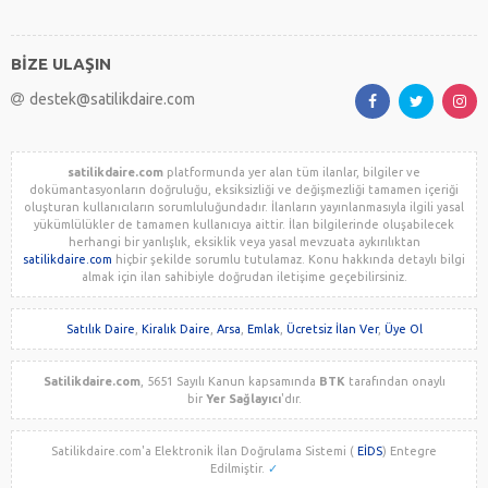
BİZE ULAŞIN
destek@satilikdaire.com
satilikdaire.com
platformunda yer alan tüm ilanlar, bilgiler ve
dokümantasyonların doğruluğu, eksiksizliği ve değişmezliği tamamen içeriği
oluşturan kullanıcıların sorumluluğundadır. İlanların yayınlanmasıyla ilgili yasal
yükümlülükler de tamamen kullanıcıya aittir. İlan bilgilerinde oluşabilecek
herhangi bir yanlışlık, eksiklik veya yasal mevzuata aykırılıktan
satilikdaire.com
hiçbir şekilde sorumlu tutulamaz. Konu hakkında detaylı bilgi
almak için ilan sahibiyle doğrudan iletişime geçebilirsiniz.
Satılık Daire
,
Kiralık Daire
,
Arsa
,
Emlak
,
Ücretsiz İlan Ver
,
Üye Ol
Satilikdaire.com
, 5651 Sayılı Kanun kapsamında
BTK
tarafından onaylı
bir
Yer Sağlayıcı
'dır.
Satilikdaire.com'a Elektronik İlan Doğrulama Sistemi (
EİDS
) Entegre
Edilmiştir.
✓