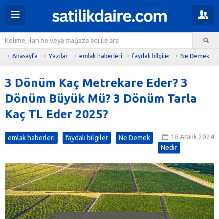
Anasayfa
Yazılar
emlak haberleri
faydalı bilgiler
Ne Demek
3 Dönüm Kaç Metrekare Eder? 3
Dönüm Büyük Mü? 3 Dönüm Tarla
Kaç TL Eder 2025?
16 Aralık 2024
emlak haberleri
faydalı bilgiler
Ne Demek
Nedir