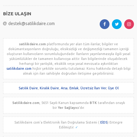
BİZE ULAŞIN
destek@satilikdaire.com
satilikdaire.com
platformunda yer alan tüm ilanlar, bilgiler ve
dokümantasyonların doğruluğu, eksiksizliği ve değişmezliği tamamen içeriği
oluşturan kullanıcıların sorumluluğundadır. İlanların yayınlanmasıyla ilgili yasal
yükümlülükler de tamamen kullanıcıya aittir. İlan bilgilerinde oluşabilecek
herhangi bir yanlışlık, eksiklik veya yasal mevzuata aykırılıktan
satilikdaire.com
hiçbir şekilde sorumlu tutulamaz. Konu hakkında detaylı bilgi
almak için ilan sahibiyle doğrudan iletişime geçebilirsiniz.
Satılık Daire
,
Kiralık Daire
,
Arsa
,
Emlak
,
Ücretsiz İlan Ver
,
Üye Ol
Satilikdaire.com
, 5651 Sayılı Kanun kapsamında
BTK
tarafından onaylı
bir
Yer Sağlayıcı
'dır.
Satilikdaire.com'a Elektronik İlan Doğrulama Sistemi (
EİDS
) Entegre
Edilmiştir.
✓