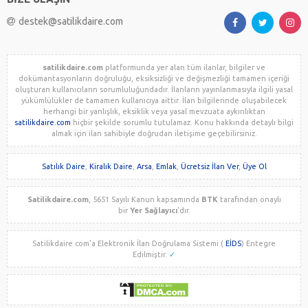
destek@satilikdaire.com
satilikdaire.com
platformunda yer alan tüm ilanlar, bilgiler ve
dokümantasyonların doğruluğu, eksiksizliği ve değişmezliği tamamen içeriği
oluşturan kullanıcıların sorumluluğundadır. İlanların yayınlanmasıyla ilgili yasal
yükümlülükler de tamamen kullanıcıya aittir. İlan bilgilerinde oluşabilecek
herhangi bir yanlışlık, eksiklik veya yasal mevzuata aykırılıktan
satilikdaire.com
hiçbir şekilde sorumlu tutulamaz. Konu hakkında detaylı bilgi
almak için ilan sahibiyle doğrudan iletişime geçebilirsiniz.
Satılık Daire
,
Kiralık Daire
,
Arsa
,
Emlak
,
Ücretsiz İlan Ver
,
Üye Ol
Satilikdaire.com
, 5651 Sayılı Kanun kapsamında
BTK
tarafından onaylı
bir
Yer Sağlayıcı
'dır.
Satilikdaire.com'a Elektronik İlan Doğrulama Sistemi (
EİDS
) Entegre
Edilmiştir.
✓