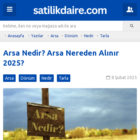
Anasayfa
Yazılar
Arsa
Dönüm
Nedir
Tarla
Arsa Nedir? Arsa Nereden Alınır
2025?
8 Şubat 2025
Arsa
Dönüm
Nedir
Tarla